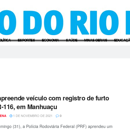
OLÍTICA
ESPORTES
ECONOMIA
SAÚDE
MINAS GERAIS
EDUCAÇ
preende veículo com registro de furto
R-116, em Manhuaçu
1 DE NOVEMBRO DE 2021
SENA
0
mingo (31), a Polícia Rodoviária Federal (PRF) aprendeu um