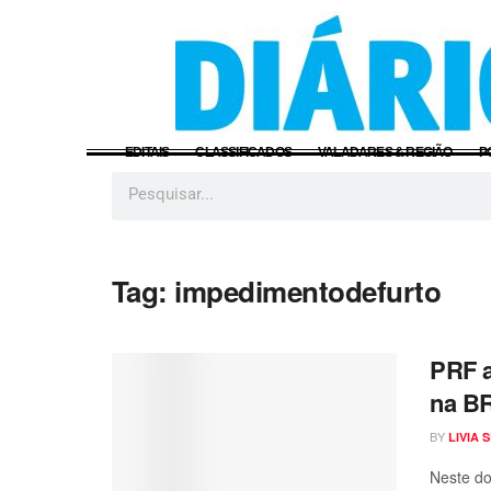
EDITAIS
CLASSIFICADOS
VALADARES & REGIÃO
P
Tag:
impedimentodefurto
PRF a
na B
BY
LIVIA 
Neste do