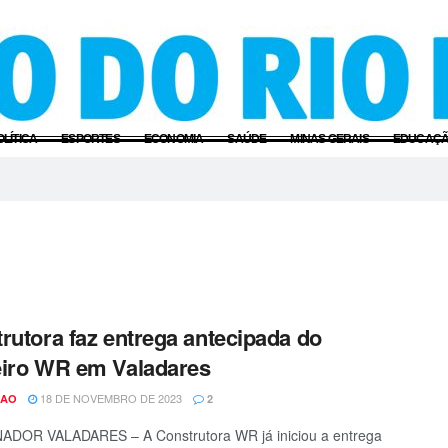
OLÍTICA
ESPORTES
ECONOMIA
SAÚDE
MINAS GERAIS
EDUCAÇ
rutora faz entrega antecipada do
iro WR em Valadares
18 DE NOVEMBRO DE 2023
CAO
2
DOR VALADARES – A Construtora WR já iniciou a entrega