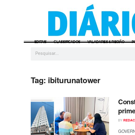
EDITAIS
CLASSIFICADOS
VALADARES & REGIÃO
P
Tag:
ibiturunatower
Const
prime
BY
REDA
GOVERNA