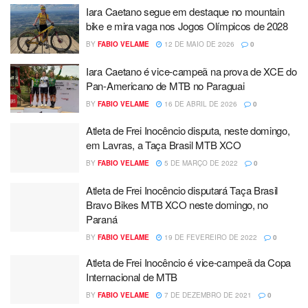
Iara Caetano segue em destaque no mountain
bike e mira vaga nos Jogos Olímpicos de 2028
BY
FABIO VELAME
12 DE MAIO DE 2026
0
Iara Caetano é vice-campeã na prova de XCE do
Pan-Americano de MTB no Paraguai
BY
FABIO VELAME
16 DE ABRIL DE 2026
0
Atleta de Frei Inocêncio disputa, neste domingo,
em Lavras, a Taça Brasil MTB XCO
BY
FABIO VELAME
5 DE MARÇO DE 2022
0
Atleta de Frei Inocêncio disputará Taça Brasil
Bravo Bikes MTB XCO neste domingo, no
Paraná
BY
FABIO VELAME
19 DE FEVEREIRO DE 2022
0
Atleta de Frei Inocêncio é vice-campeã da Copa
Internacional de MTB
BY
FABIO VELAME
7 DE DEZEMBRO DE 2021
0