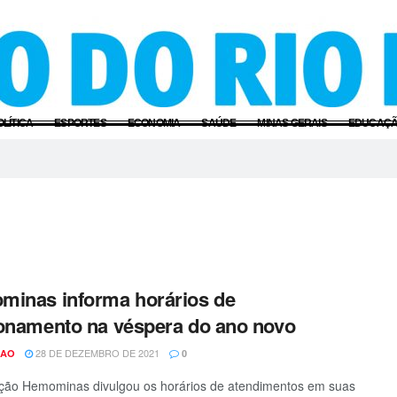
OLÍTICA
ESPORTES
ECONOMIA
SAÚDE
MINAS GERAIS
EDUCAÇ
inas informa horários de
onamento na véspera do ano novo
28 DE DEZEMBRO DE 2021
CAO
0
ção Hemominas divulgou os horários de atendimentos em suas