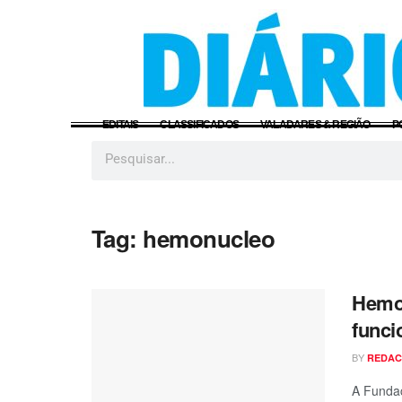
EDITAIS
CLASSIFICADOS
VALADARES & REGIÃO
P
Tag:
hemonucleo
Hemom
funci
BY
REDA
A Funda