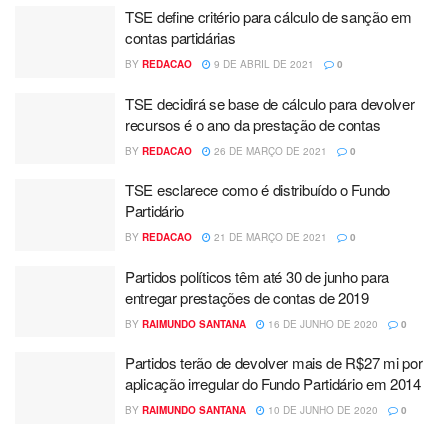
TSE define critério para cálculo de sanção em
contas partidárias
BY
REDACAO
9 DE ABRIL DE 2021
0
TSE decidirá se base de cálculo para devolver
recursos é o ano da prestação de contas
BY
REDACAO
26 DE MARÇO DE 2021
0
TSE esclarece como é distribuído o Fundo
Partidário
BY
REDACAO
21 DE MARÇO DE 2021
0
Partidos políticos têm até 30 de junho para
entregar prestações de contas de 2019
BY
RAIMUNDO SANTANA
16 DE JUNHO DE 2020
0
Partidos terão de devolver mais de R$27 mi por
aplicação irregular do Fundo Partidário em 2014
BY
RAIMUNDO SANTANA
10 DE JUNHO DE 2020
0