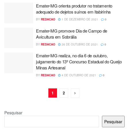
Emater-MG orienta produtor no tratamento
adequado de dejetos suínos em Itabirinha
BY
REDACAO
1 DE DEZEMBRO DE 2021
0
Emater-MG promove Dia de Campo de
Avicultura em Sobrália
BY
REDACAO
26 DE OUTUBRO DE 2021
0
Emater-MG realiza, no dia 6 de outubro,
julgamento do 13º Concurso Estadual do Queijo
Minas Artesanal
BY
REDACAO
4 DE OUTUBRO DE 2021
0
1
2
Pesquisar
Pesquisar