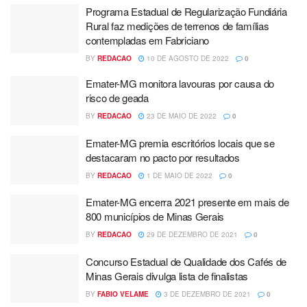
Programa Estadual de Regularização Fundiária
Rural faz medições de terrenos de famílias
contempladas em Fabriciano
BY
REDACAO
10 DE AGOSTO DE 2022
0
Emater-MG monitora lavouras por causa do
risco de geada
BY
REDACAO
23 DE MAIO DE 2022
0
Emater-MG premia escritórios locais que se
destacaram no pacto por resultados
BY
REDACAO
1 DE MAIO DE 2022
0
Emater-MG encerra 2021 presente em mais de
800 municípios de Minas Gerais
BY
REDACAO
29 DE DEZEMBRO DE 2021
0
Concurso Estadual de Qualidade dos Cafés de
Minas Gerais divulga lista de finalistas
BY
FABIO VELAME
3 DE DEZEMBRO DE 2021
0