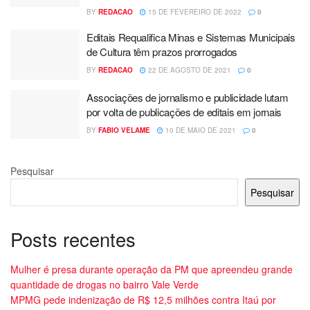
BY
REDACAO
15 DE FEVEREIRO DE 2022
0
Editais Requalifica Minas e Sistemas Municipais
de Cultura têm prazos prorrogados
BY
REDACAO
22 DE AGOSTO DE 2021
0
Associações de jornalismo e publicidade lutam
por volta de publicações de editais em jornais
BY
FABIO VELAME
10 DE MAIO DE 2021
0
Pesquisar
Pesquisar
Posts recentes
Mulher é presa durante operação da PM que apreendeu grande
quantidade de drogas no bairro Vale Verde
MPMG pede indenização de R$ 12,5 milhões contra Itaú por