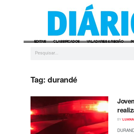
EDITAIS
CLASSIFICADOS
VALADARES & REGIÃO
P
Tag:
durandé
Jovem
reali
BY
LUANA
DURANDÉ 