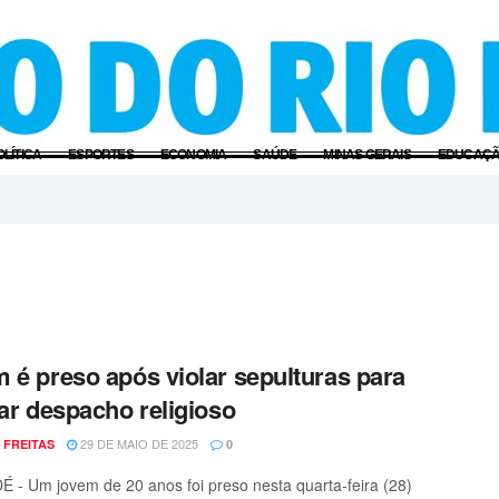
OLÍTICA
ESPORTES
ECONOMIA
SAÚDE
MINAS GERAIS
EDUCAÇ
 é preso após violar sepulturas para
zar despacho religioso
29 DE MAIO DE 2025
 FREITAS
0
- Um jovem de 20 anos foi preso nesta quarta-feira (28)