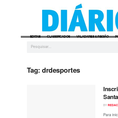
EDITAIS
CLASSIFICADOS
VALADARES & REGIÃO
P
Tag:
drdesportes
Inscr
Santa
BY
REDA
Para ini