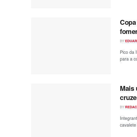
Copa 
fomen
BY
EDUAR
Pico da 
para a c
Mais 
cruze
BY
REDA
Integran
cavalete 