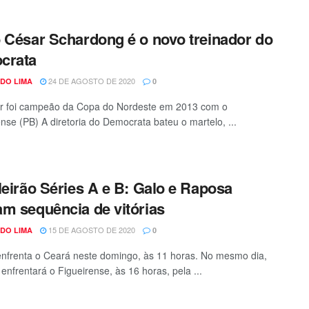
 César Schardong é o novo treinador do
crata
24 DE AGOSTO DE 2020
DO LIMA
0
or foi campeão da Copa do Nordeste em 2013 com o
se (PB) A diretoria do Democrata bateu o martelo, ...
leirão Séries A e B: Galo e Raposa
m sequência de vitórias
15 DE AGOSTO DE 2020
DO LIMA
0
 enfrenta o Ceará neste domingo, às 11 horas. No mesmo dia,
 enfrentará o Figueirense, às 16 horas, pela ...