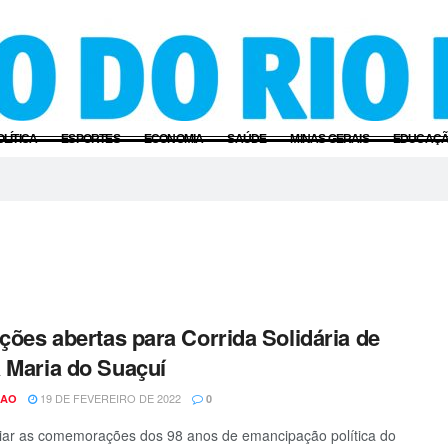
OLÍTICA
ESPORTES
ECONOMIA
SAÚDE
MINAS GERAIS
EDUCAÇ
ições abertas para Corrida Solidária de
 Maria do Suaçuí
19 DE FEVEREIRO DE 2022
CAO
0
ciar as comemorações dos 98 anos de emancipação política do