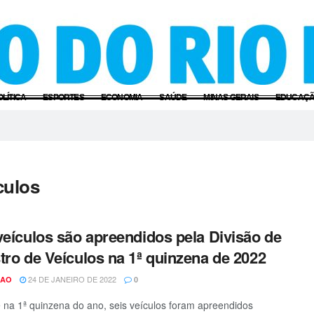
OLÍTICA
ESPORTES
ECONOMIA
SAÚDE
MINAS GERAIS
EDUCAÇ
culos
veículos são apreendidos pela Divisão de
tro de Veículos na 1ª quinzena de 2022
24 DE JANEIRO DE 2022
CAO
0
na 1ª quinzena do ano, seis veículos foram apreendidos