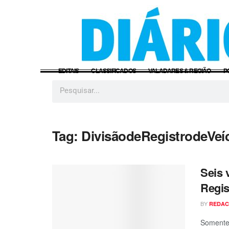
EDITAIS
CLASSIFICADOS
VALADARES & REGIÃO
P
Tag:
DivisãodeRegistrodeVeí
Seis 
Regis
BY
REDA
Somente 