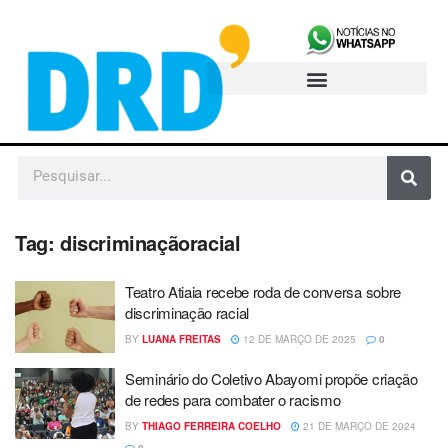
Tag:
discriminaçãoracial
Teatro Atiaia recebe roda de conversa sobre
discriminação racial
BY
LUANA FREITAS
12 DE MARÇO DE 2025
0
Seminário do Coletivo Abayomi propõe criação
de redes para combater o racismo
BY
THIAGO FERREIRA COELHO
21 DE MARÇO DE 2024
0