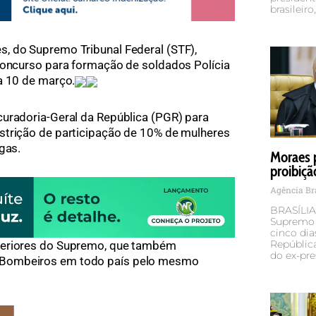
brasileiro
, do Supremo Tribunal Federal (STF),
concurso para formação de soldados Polícia
a 10 de março.
curadoria-Geral da República (PGR) para
strição de participação de 10% de mulheres
gas.
Moraes 
proibiçã
Agência Br
BRASÍLIA
Supremo T
cinco dia
República
teriores do Supremo, que também
do ex-pre
 Bombeiros em todo país pelo mesmo