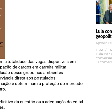
Lula con
geopolít
Agência Br
BRASÍLIA 
Lula da Si
conversar
m a totalidade das vagas disponíveis em
O comérci
pação de cargos em carreira militar
exclusão desse grupo nos ambientes
ervância direta aos postulados
minação e determinam a proteção do mercado
tro.
finitivo da questão ou a adequação do edital
es.