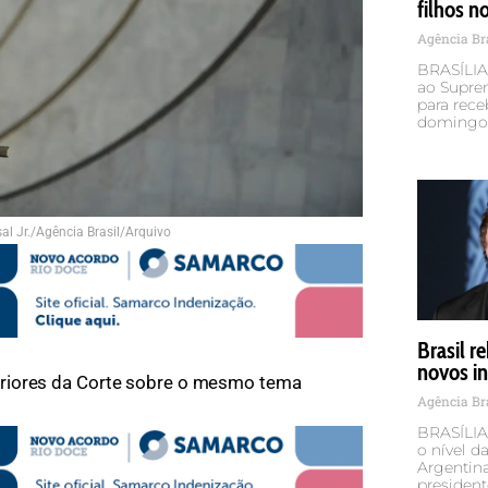
filhos n
Agência Br
BRASÍLIA 
ao Suprem
para rece
domingo 
al Jr./Agência Brasil/Arquivo
Brasil r
novos in
riores da Corte sobre o mesmo tema
Agência Br
BRASÍLIA 
o nível d
Argentina
president