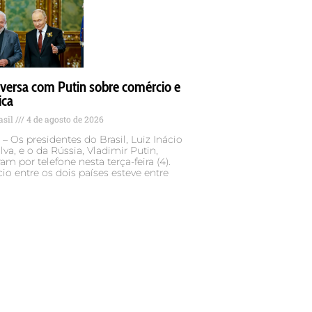
versa com Putin sobre comércio e
ica
asil
4 de agosto de 2026
– Os presidentes do Brasil, Luiz Inácio
lva, e o da Rússia, Vladimir Putin,
am por telefone nesta terça-feira (4).
o entre os dois países esteve entre