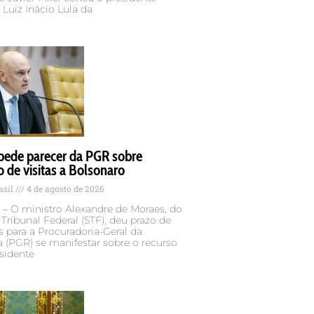
, Luiz Inácio Lula da
pede parecer da PGR sobre
o de visitas a Bolsonaro
asil
4 de agosto de 2026
 – O ministro Alexandre de Moraes, do
ribunal Federal (STF), deu prazo de
s para a Procuradoria-Geral da
 (PGR) se manifestar sobre o recurso
sidente