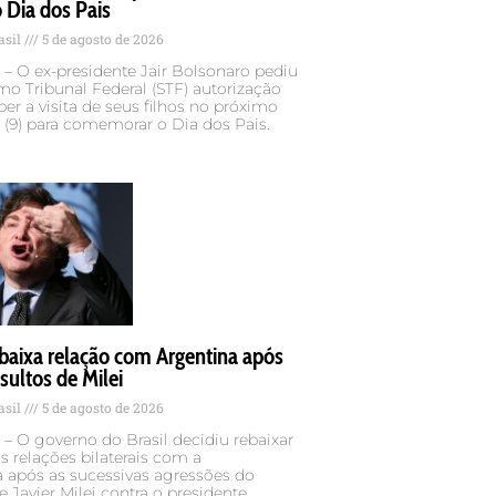
o Dia dos Pais
asil
5 de agosto de 2026
– O ex-presidente Jair Bolsonaro pediu
o Tribunal Federal (STF) autorização
ber a visita de seus filhos no próximo
(9) para comemorar o Dia dos Pais.
ebaixa relação com Argentina após
sultos de Milei
asil
5 de agosto de 2026
– O governo do Brasil decidiu rebaixar
as relações bilaterais com a
 após as sucessivas agressões do
e Javier Milei contra o presidente