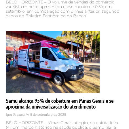
BELO HORIZONTE – O volume de vendas do comércio
varejista mineiro apresentou crescimento de 0,5% em
setembro, em comparação com o mês anterior, segundo
dados do Boletim Econômico do Banco
Samu alcança 95% de cobertura em Minas Gerais e se
aproxima da universalização do atendimento
Igor França
5 de setembro de 2025
BELO HORIZONTE – Minas Gerais atingiu, na quinta-feira
(4), um marco histórico na saúde pública: o Samu 192 já