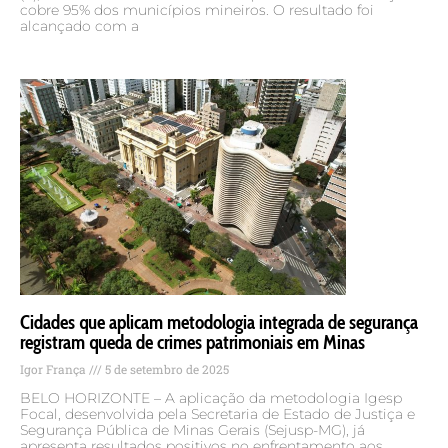
cobre 95% dos municípios mineiros. O resultado foi
alcançado com a
Cidades que aplicam metodologia integrada de segurança
registram queda de crimes patrimoniais em Minas
Igor França
5 de setembro de 2025
BELO HORIZONTE – A aplicação da metodologia Igesp
Focal, desenvolvida pela Secretaria de Estado de Justiça e
Segurança Pública de Minas Gerais (Sejusp-MG), já
apresenta resultados positivos no enfrentamento aos