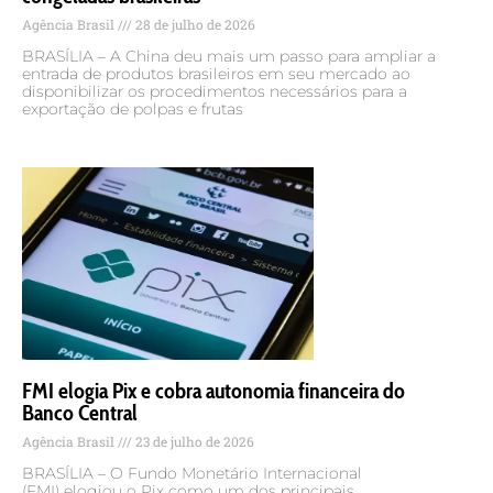
Agência Brasil
28 de julho de 2026
BRASÍLIA – A China deu mais um passo para ampliar a
entrada de produtos brasileiros em seu mercado ao
disponibilizar os procedimentos necessários para a
exportação de polpas e frutas
FMI elogia Pix e cobra autonomia financeira do
Banco Central
Agência Brasil
23 de julho de 2026
BRASÍLIA – O Fundo Monetário Internacional
(FMI) elogiou o Pix como um dos principais