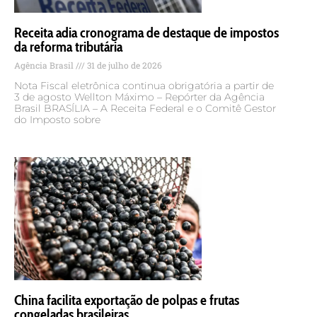
Receita adia cronograma de destaque de impostos
da reforma tributária
Agência Brasil
31 de julho de 2026
Nota Fiscal eletrônica continua obrigatória a partir de
3 de agosto Wellton Máximo – Repórter da Agência
Brasil BRASÍLIA – A Receita Federal e o Comitê Gestor
do Imposto sobre
China facilita exportação de polpas e frutas
congeladas brasileiras