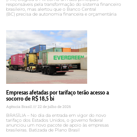
responsáveis pela transformação do sistema financeiro
brasileiro, mas alertou que o Banco Central
(BC) precisa de autonomia financeira e orçamentária
Empresas afetadas por tarifaço terão acesso a
socorro de R$ 18,5 bi
Agência Brasil
22 de julho de 2026
BRASÍLIA – No dia da entrada em vigor do novo
tarifaço dos Estados Unidos, o governo federal
anunciou um novo pacote de apoio às empresas
brasileiras. Batizada de Plano Brasil