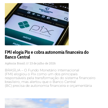
FMI elogia Pix e cobra autonomia financeira do
Banco Central
Agência Brasil
23 de julho de 2026
BRASÍLIA – O Fundo Monetário Internacional
(FMI) elogiou o Pix como um dos principais
responsáveis pela transformação do sistema financeiro
brasileiro, mas alertou que o Banco Central
(BC) precisa de autonomia financeira e orçamentária