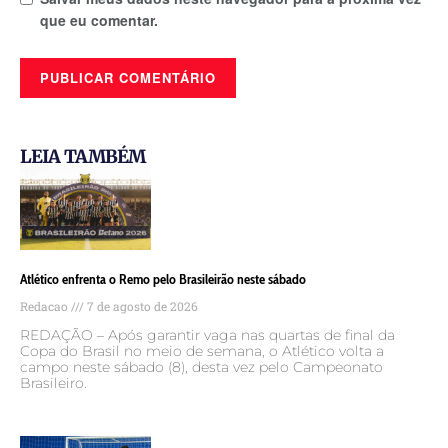
que eu comentar.
LEIA TAMBÉM
Atlético enfrenta o Remo pelo Brasileirão neste sábado
Redacao
7 de agosto de 2026
REDAÇÃO – Após garantir vaga nas quartas de final da
Copa do Brasil no meio de semana, o Atlético volta a
campo neste sábado (8), desta vez pelo Campeonato
Brasileiro.