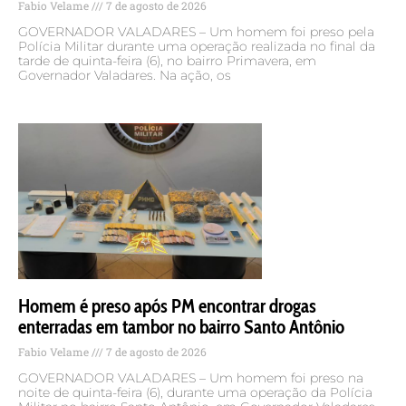
Fabio Velame
7 de agosto de 2026
GOVERNADOR VALADARES – Um homem foi preso pela
Polícia Militar durante uma operação realizada no final da
tarde de quinta-feira (6), no bairro Primavera, em
Governador Valadares. Na ação, os
Homem é preso após PM encontrar drogas
enterradas em tambor no bairro Santo Antônio
Fabio Velame
7 de agosto de 2026
GOVERNADOR VALADARES – Um homem foi preso na
noite de quinta-feira (6), durante uma operação da Polícia