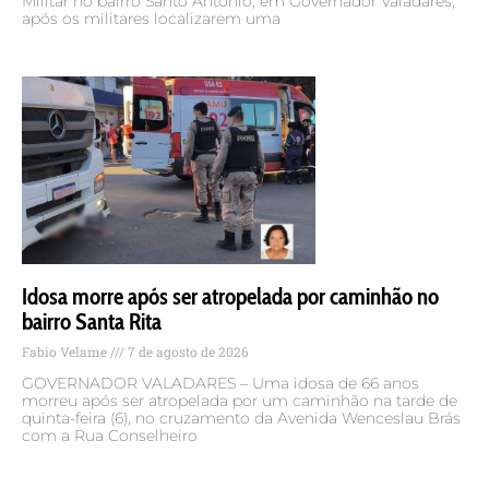
Militar no bairro Santo Antônio, em Governador Valadares,
após os militares localizarem uma
Idosa morre após ser atropelada por caminhão no
bairro Santa Rita
Fabio Velame
7 de agosto de 2026
GOVERNADOR VALADARES – Uma idosa de 66 anos
morreu após ser atropelada por um caminhão na tarde de
quinta-feira (6), no cruzamento da Avenida Wenceslau Brás
com a Rua Conselheiro