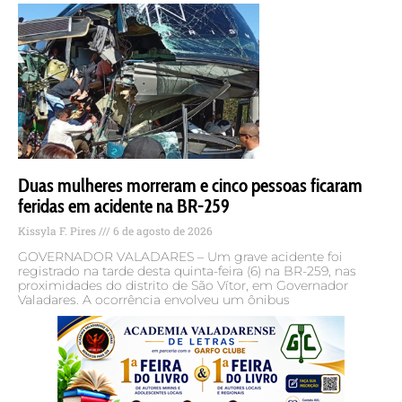
Duas mulheres morreram e cinco pessoas ficaram
feridas em acidente na BR-259
Kissyla F. Pires
6 de agosto de 2026
GOVERNADOR VALADARES – Um grave acidente foi
registrado na tarde desta quinta-feira (6) na BR-259, nas
proximidades do distrito de São Vítor, em Governador
Valadares. A ocorrência envolveu um ônibus