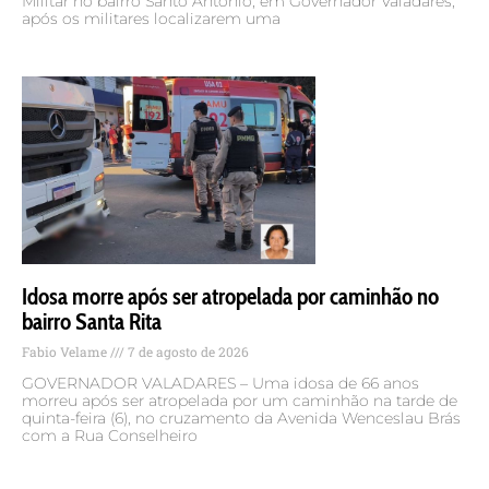
Militar no bairro Santo Antônio, em Governador Valadares,
após os militares localizarem uma
Idosa morre após ser atropelada por caminhão no
bairro Santa Rita
Fabio Velame
7 de agosto de 2026
GOVERNADOR VALADARES – Uma idosa de 66 anos
morreu após ser atropelada por um caminhão na tarde de
quinta-feira (6), no cruzamento da Avenida Wenceslau Brás
com a Rua Conselheiro