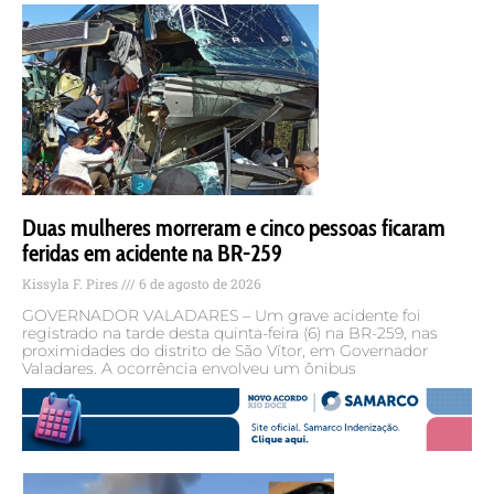
Duas mulheres morreram e cinco pessoas ficaram
feridas em acidente na BR-259
Kissyla F. Pires
6 de agosto de 2026
GOVERNADOR VALADARES – Um grave acidente foi
registrado na tarde desta quinta-feira (6) na BR-259, nas
proximidades do distrito de São Vítor, em Governador
Valadares. A ocorrência envolveu um ônibus