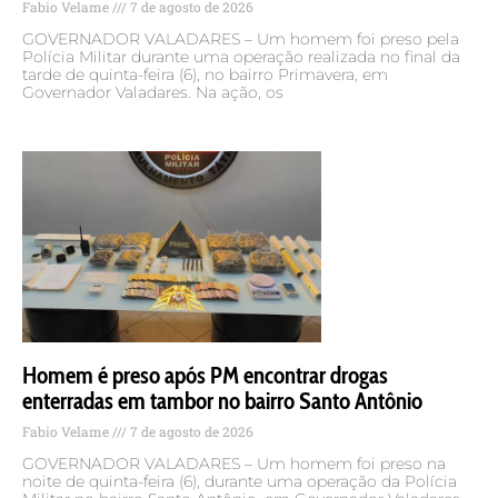
Fabio Velame
7 de agosto de 2026
GOVERNADOR VALADARES – Um homem foi preso pela
Polícia Militar durante uma operação realizada no final da
tarde de quinta-feira (6), no bairro Primavera, em
Governador Valadares. Na ação, os
Homem é preso após PM encontrar drogas
enterradas em tambor no bairro Santo Antônio
Fabio Velame
7 de agosto de 2026
GOVERNADOR VALADARES – Um homem foi preso na
noite de quinta-feira (6), durante uma operação da Polícia