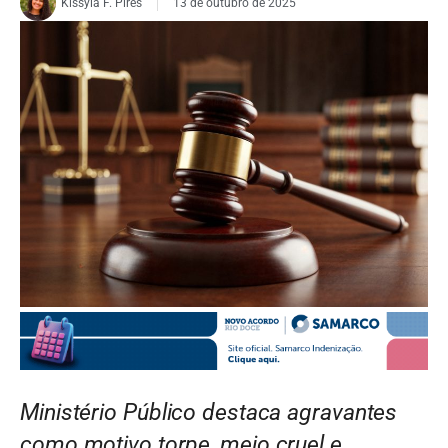
Kissyla F. Pires
13 de outubro de 2025
FOTO: Ilustrativa/Freepik
Ministério Público destaca agravantes
como motivo torpe, meio cruel e