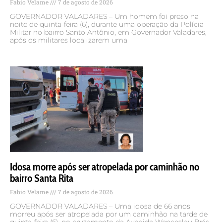
Fabio Velame
7 de agosto de 2026
GOVERNADOR VALADARES – Um homem foi preso na
noite de quinta-feira (6), durante uma operação da Polícia
Militar no bairro Santo Antônio, em Governador Valadares,
após os militares localizarem uma
Idosa morre após ser atropelada por caminhão no
bairro Santa Rita
Fabio Velame
7 de agosto de 2026
GOVERNADOR VALADARES – Uma idosa de 66 anos
morreu após ser atropelada por um caminhão na tarde de
quinta-feira (6), no cruzamento da Avenida Wenceslau Brás