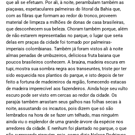
que ali se efetuam. Por ali, à noite, perambulam também as
piaçavas, espetaculares palmeiras do litoral da Bahia que,
com as fibras que formam ao redor do tronco, proveem
material de limpeza a milhões de donas de casa brasileiras,
que desconhecem sua beleza. Choram também porque, além
de não estarem representadas no parque, o lugar que seria
delas em praças da cidade foi tomado por palmeiras-
imperiais colombianas. Também já foram vistos ali à noite
almas penadas de umbuzeiros, deliciosa fruta baiana que
poucos brasileiros conhecem. A braúna, madeira escura em
tupi, mostra sua sombra negra aos transeuntes, triste por ter
sido esquecida nos plantios do parque, e isto depois de ter
feito a fortuna de madeireiros da região, fornecendo estacas
de madeira imperecível aos fazendeiros. Ainda hoje seu vulto
escuro pode ser visto em cercas ao redor da cidade. Os
parajús também arrastam seus galhos nas folhas secas à
noite, assustando os incautos, pois dizem que só são
lembrados na hora de se fazer um telhado, mas ninguém
ainda viu o esplendor de uma grande árvore da espécie nos
arredores da cidade. E nenhum foi plantado no parque, o que
não surpreende ninguém, pois, como dizia Nelson Rodrigues,