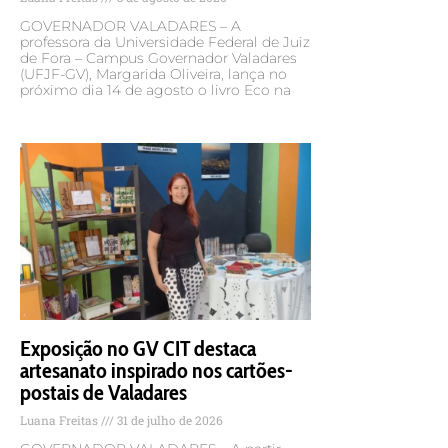
GOVERNADOR VALADARES – A
professora da Universidade Federal de Juiz
de Fora – Campus Governador Valadares
(UFJF-GV), Margarida Oliveira, lança no
próximo dia 14 de agosto o livro Eco na
Exposição no GV CIT destaca
artesanato inspirado nos cartões-
postais de Valadares
Luana Freitas
31 de julho de 2026