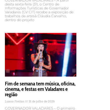
GOVERNADOR VALADARES – A partir
desta sexta-feira (31), o Centro de
Informações Turísticas de Governador
Valadares (GV CIT) recebe a exposição de
trabalhos da artesã Cláudia Carvalho,
dentro do projeto
Fim de semana tem música, oficina,
cinema, e festas em Valadares e
região
Luana Freitas
31 de julho de 2026
GOVERNADOR VALADARES – O primeiro