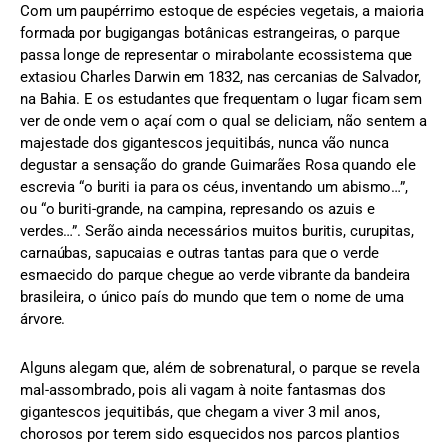
Com um paupérrimo estoque de espécies vegetais, a maioria
formada por bugigangas botânicas estrangeiras, o parque
passa longe de representar o mirabolante ecossistema que
extasiou Charles Darwin em 1832, nas cercanias de Salvador,
na Bahia. E os estudantes que frequentam o lugar ficam sem
ver de onde vem o açaí com o qual se deliciam, não sentem a
majestade dos gigantescos jequitibás, nunca vão nunca
degustar a sensação do grande Guimarães Rosa quando ele
escrevia “o buriti ia para os céus, inventando um abismo…”,
ou “o buriti-grande, na campina, represando os azuis e
verdes…”. Serão ainda necessários muitos buritis, curupitas,
carnaúbas, sapucaias e outras tantas para que o verde
esmaecido do parque chegue ao verde vibrante da bandeira
brasileira, o único país do mundo que tem o nome de uma
árvore.
Alguns alegam que, além de sobrenatural, o parque se revela
mal-assombrado, pois ali vagam à noite fantasmas dos
gigantescos jequitibás, que chegam a viver 3 mil anos,
chorosos por terem sido esquecidos nos parcos plantios