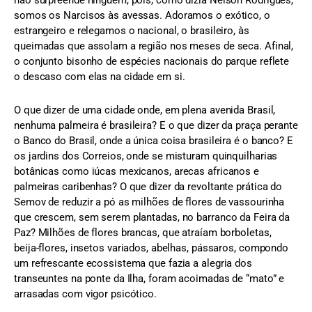
somos os Narcisos às avessas. Adoramos o exótico, o
estrangeiro e relegamos o nacional, o brasileiro, às
queimadas que assolam a região nos meses de seca. Afinal,
o conjunto bisonho de espécies nacionais do parque reflete
o descaso com elas na cidade em si.
O que dizer de uma cidade onde, em plena avenida Brasil,
nenhuma palmeira é brasileira? E o que dizer da praça perante
o Banco do Brasil, onde a única coisa brasileira é o banco? E
os jardins dos Correios, onde se misturam quinquilharias
botânicas como iúcas mexicanos, arecas africanos e
palmeiras caribenhas? O que dizer da revoltante prática do
Semov de reduzir a pó as milhões de flores de vassourinha
que crescem, sem serem plantadas, no barranco da Feira da
Paz? Milhões de flores brancas, que atraíam borboletas,
beija-flores, insetos variados, abelhas, pássaros, compondo
um refrescante ecossistema que fazia a alegria dos
transeuntes na ponte da Ilha, foram acoimadas de “mato” e
arrasadas com vigor psicótico.