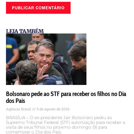
LEIA TAMBÉM
Bolsonaro pede ao STF para receber os filhos no Dia
dos Pais
Agência Brasil
5 de agosto de 2026
BRASÍLIA – O ex-presidente Jair Bolsonaro pediu ao
Supremo Tribunal Federal (STF) autorização para receber a
visita de seus filhos no próximo domingo (9) para
comemorar o Dia dos Pais.