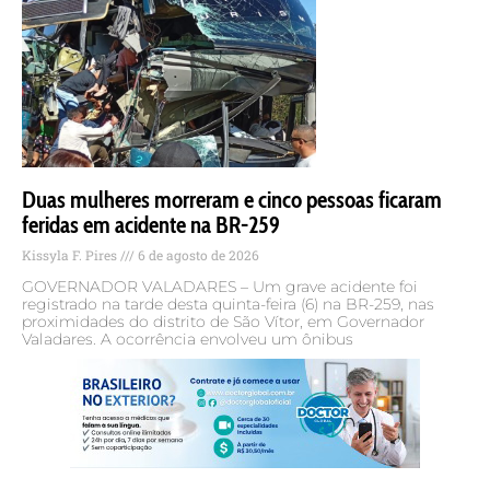
Duas mulheres morreram e cinco pessoas ficaram
feridas em acidente na BR-259
Kissyla F. Pires
6 de agosto de 2026
GOVERNADOR VALADARES – Um grave acidente foi
registrado na tarde desta quinta-feira (6) na BR-259, nas
proximidades do distrito de São Vítor, em Governador
Valadares. A ocorrência envolveu um ônibus