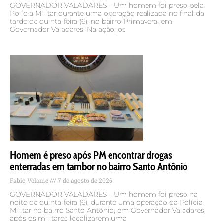
GOVERNADOR VALADARES – Um homem foi preso pela
Polícia Militar durante uma operação realizada no final da
tarde de quinta-feira (6), no bairro Primavera, em
Governador Valadares. Na ação, os
Homem é preso após PM encontrar drogas
enterradas em tambor no bairro Santo Antônio
Fabio Velame
7 de agosto de 2026
GOVERNADOR VALADARES – Um homem foi preso na
noite de quinta-feira (6), durante uma operação da Polícia
Militar no bairro Santo Antônio, em Governador Valadares,
após os militares localizarem uma