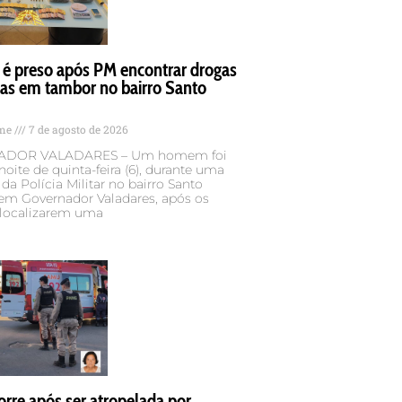
 preso após PM encontrar drogas
das em tambor no bairro Santo
ame
7 de agosto de 2026
DOR VALADARES – Um homem foi
noite de quinta-feira (6), durante uma
da Polícia Militar no bairro Santo
 em Governador Valadares, após os
 localizarem uma
rre após ser atropelada por