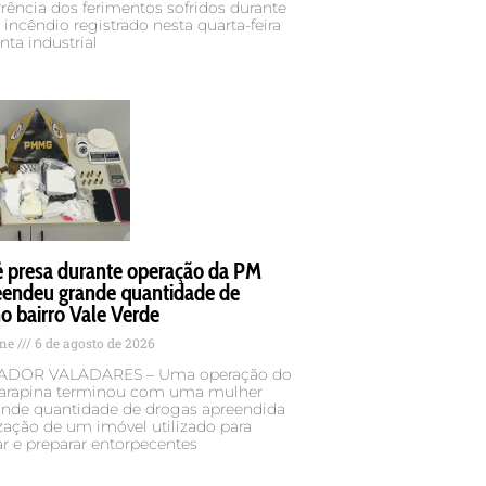
ência dos ferimentos sofridos durante
incêndio registrado nesta quarta-feira
anta industrial
é presa durante operação da PM
eendeu grande quantidade de
o bairro Vale Verde
ame
6 de agosto de 2026
DOR VALADARES – Uma operação do
rapina terminou com uma mulher
rande quantidade de drogas apreendida
ização de um imóvel utilizado para
r e preparar entorpecentes