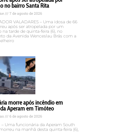
 no bairro Santa Rita
ame
7 de agosto de 2026
DOR VALADARES – Uma idosa de 66
reu após ser atropelada por um
na tarde de quinta-feira (6), no
to da Avenida Wenceslau Brás com a
elheiro
ária morre após incêndio em
 da Aperam em Timóteo
tas
6 de agosto de 2026
– Uma funcionária da Aperam South
orreu na manhã desta quinta-feira (6),