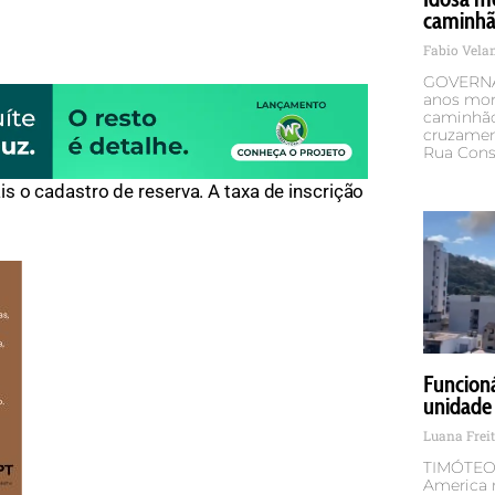
caminhão
Fabio Vel
GOVERNA
anos mor
caminhão 
cruzamen
Rua Cons
s o cadastro de reserva. A taxa de inscrição
Funcion
unidade
Luana Frei
TIMÓTEO 
America m