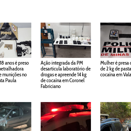
18 anos é preso
Ação integrada da PM
Mulher é presa 
etralhadora
desarticula laboratório de
de 2 kg de past
 e munições no
drogas e apreende 14 kg
cocaína em Val
nta Paula
de cocaína em Coronel
Fabriciano