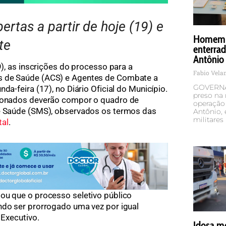
ertas a partir de hoje (19) e
Homem é
te
enterra
Antônio
9), as inscrições do processo para a
Fabio Vel
s de Saúde (ACS) e Agentes de Combate a
GOVERNA
da-feira (17), no Diário Oficial do Município.
preso na 
cionados deverão compor o quadro de
operação 
de Saúde (SMS), observados os termos das
Antônio,
militares
tal
.
ou que o processo seletivo público
ndo ser prorrogado uma vez por igual
 Executivo.
Idosa mo