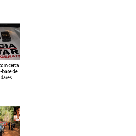
com cerca
a-base de
adares