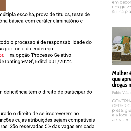
em decorr
um grave 
(5), na pl
ltipla escolha, prova de títulos, teste de
ória básica, com caráter eliminatório e
e todo o processo é de responsabilidade do
itas por meio do endereço
br
, – na opção ‘Processo Seletivo
de Ipatinga-MG’, Edital 001/2022.
Mulher 
que apr
drogas n
 deficiência têm o direito de participar do
Fabio Vel
GOVERNA
GEPAR Ca
presa, g
rado o direito de se inscreverem no
e a local
unções cujas atribuições sejam compatíveis
armazena
oras. São reservadas 5% das vagas em cada