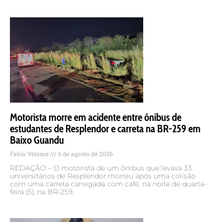
Motorista morre em acidente entre ônibus de
estudantes de Resplendor e carreta na BR-259 em
Baixo Guandu
Fabio Velame
6 de agosto de 2026
REDAÇÃO – O motorista de um ônibus que levava 33
universitários de Resplendor morreu após uma colisão
com uma carreta carregada com café, na noite de quarta-
feira (5), na BR-259,