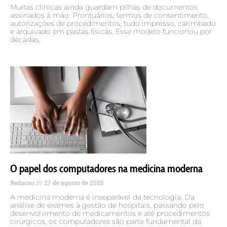
Muitas clínicas ainda guardam pilhas de documentos
assinados à mão. Prontuários, termos de consentimento,
autorizações de procedimentos, tudo impresso, carimbado
e arquivado em pastas físicas. Esse modelo funcionou por
décadas,
O papel dos computadores na medicina moderna
Redacao
27 de agosto de 2025
A medicina moderna é inseparável da tecnologia. Da
análise de exames à gestão de hospitais, passando pelo
desenvolvimento de medicamentos e até procedimentos
cirúrgicos, os computadores são parte fundamental da