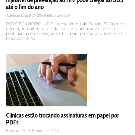
até o fim do ano
Agência Brasil
28 de julho de 2026
RIO DE JANEIRO – O Sistema Único de Saúde (SUS) pode
começar a oferecer ainda este ano uma nova forma de
profilaxia pré-exposição (PrEP) para prevenção do HIV. O
medicamento
Clínicas estão trocando assinaturas em papel por
PDFs
Redacao
19 de maio de 2026