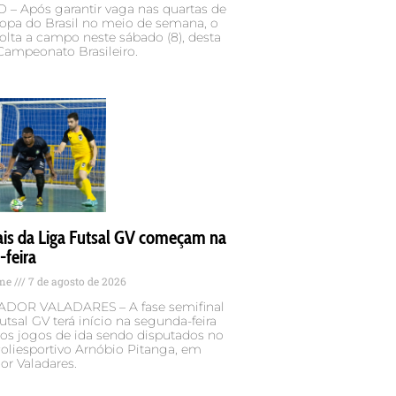
– Após garantir vaga nas quartas de
Copa do Brasil no meio de semana, o
volta a campo neste sábado (8), desta
Campeonato Brasileiro.
ais da Liga Futsal GV começam na
-feira
ame
7 de agosto de 2026
DOR VALADARES – A fase semifinal
utsal GV terá início na segunda-feira
 os jogos de ida sendo disputados no
oliesportivo Arnóbio Pitanga, em
or Valadares.