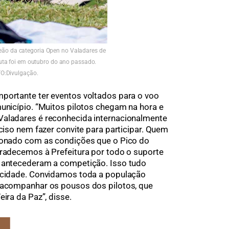
eão da categoria Open no Valadares de
uta foi em outubro do ano passado.
O:Divulgação.
mportante ter eventos voltados para o voo
município. “Muitos pilotos chegam na hora e
Valadares é reconhecida internacionalmente
eciso nem fazer convite para participar. Quem
sionado com as condições que o Pico do
gradecemos à Prefeitura por todo o suporte
e antecederam a competição. Isso tudo
a cidade. Convidamos toda a população
a acompanhar os pousos dos pilotos, que
ira da Paz”, disse.