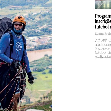
Programa
inscriçõ
futebol 
Luana Frei
GOVERNA
adolescen
inscrever
futebol d
realizada