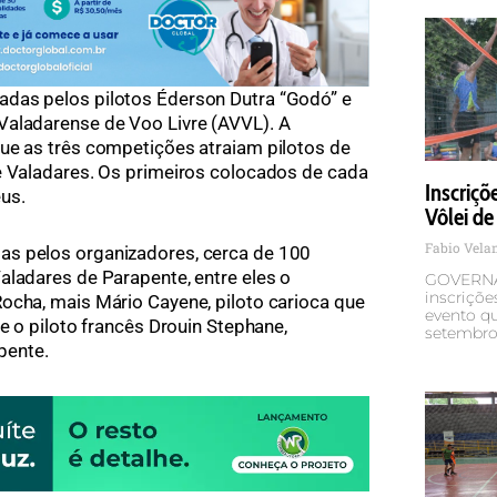
das pelos pilotos Éderson Dutra “Godó” e
Valadarense de Voo Livre (AVVL). A
ue as três competições atraiam pilotos de
e Valadares. Os primeiros colocados de cada
Inscriçõ
us.
Vôlei de
Fabio Vel
as pelos organizadores, cerca de 100
aladares de Parapente, entre eles o
GOVERNA
inscriçõe
ocha, mais Mário Cayene, piloto carioca que
evento qu
 e o piloto francês Drouin Stephane,
setembro,
pente.