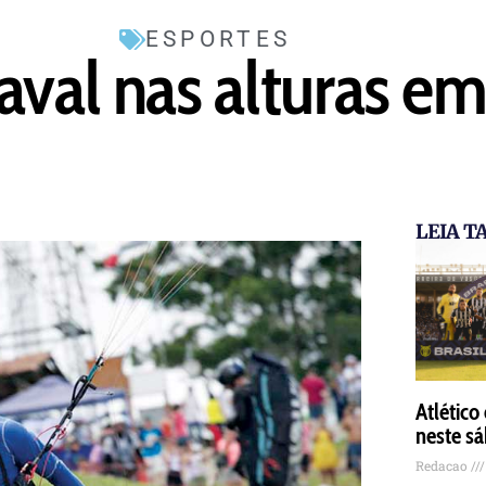
ESPORTES
aval nas alturas e
LEIA 
Atlético
neste s
Redacao