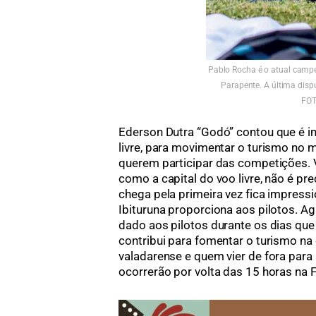
Pablo Rocha é o atual camp
Parapente. A última disp
FOT
Ederson Dutra “Godó” contou que é i
livre, para movimentar o turismo no 
querem participar das competições. 
como a capital do voo livre, não é pr
chega pela primeira vez fica impres
Ibituruna proporciona aos pilotos. A
dado aos pilotos durante os dias qu
contribui para fomentar o turismo n
valadarense e quem vier de fora par
ocorrerão por volta das 15 horas na Fe