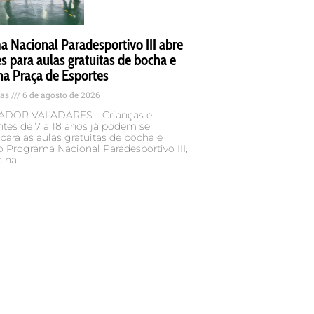
 Nacional Paradesportivo III abre
es para aulas gratuitas de bocha e
na Praça de Esportes
tas
6 de agosto de 2026
DOR VALADARES – Crianças e
tes de 7 a 18 anos já podem se
 para as aulas gratuitas de bocha e
o Programa Nacional Paradesportivo III,
s na