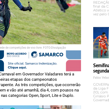
REDAÇÃO 
final da 
Atlético 
vez pelo 
ede de competições de voo livre. FOTO:Divulgação
Semifin
segunda
Carnaval em Governador Valadares terá a
Fabio Vel
meiras etapas dos campeonatos
rapente. As três competições, que ocorrerão
GOVERNA
da Liga F
em e vão até amanhã, dia 4, com pousos na
(10), com
 nas categorias Open, Sport, Lite e Duplo.
Ginásio P
Governad