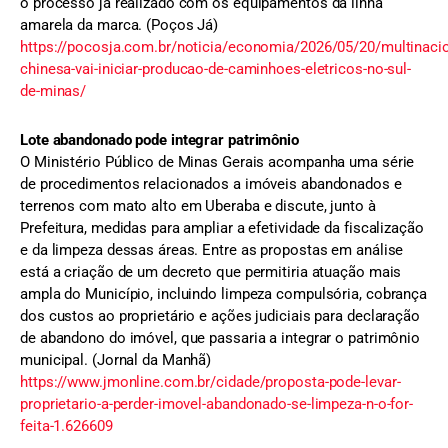
o processo já realizado com os equipamentos da linha
amarela da marca. (Poços Já)
https://pocosja.com.br/noticia/economia/2026/05/20/multinacio
chinesa-vai-iniciar-producao-de-caminhoes-eletricos-no-sul-
de-minas/
Lote abandonado pode integrar patrimônio
O Ministério Público de Minas Gerais acompanha uma série
de procedimentos relacionados a imóveis abandonados e
terrenos com mato alto em Uberaba e discute, junto à
Prefeitura, medidas para ampliar a efetividade da fiscalização
e da limpeza dessas áreas. Entre as propostas em análise
está a criação de um decreto que permitiria atuação mais
ampla do Município, incluindo limpeza compulsória, cobrança
dos custos ao proprietário e ações judiciais para declaração
de abandono do imóvel, que passaria a integrar o patrimônio
municipal. (Jornal da Manhã)
https://www.jmonline.com.br/cidade/proposta-pode-levar-
proprietario-a-perder-imovel-abandonado-se-limpeza-n-o-for-
feita-1.626609