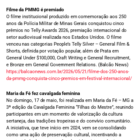
Filme da PMMG é premiado
O filme institucional produzido em comemoração aos 250
anos da Polícia Militar de Minas Gerais conquistou cinco
prêmios no Telly Awards 2026, premiação internacional do
setor audiovisual realizada nos Estados Unidos. O filme
venceu nas categorias People’s Telly Silver – General Film &
Shorts, definida por votação popular, além de Prata em
General Under $100,000, Craft Writing e General Recruitment,
e Bronze em General Government Relations. (Balcão News)
https://balcaonews.com.br/2026/05/21/filme-dos-250-anos-
da-pmmg-conquista-cinco-premios-em-festival-internacional/
Maria da Fé fez cavalgada feminina
No domingo, 17 de maio, foi realizada em Maria da Fé – MG a
3ª edição da Cavalgada Feminina “Filhas do Mestre”, reunindo
participantes em um momento de valorização da cultura
sertaneja, das tradições tropeiras e do convívio comunitário.
A iniciativa, que teve início em 2024, vem se consolidando
como uma ação de preservação cultural, incentivando a