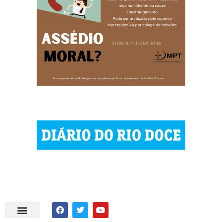
| © 2023 Diário do Rio Doce
| As notícias do Vale do Rio Doce.
| Todos os direitos reservados.
Por DRD