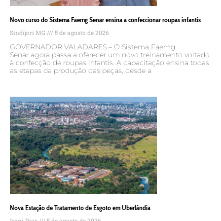
Novo curso do Sistema Faemg Senar ensina a confeccionar roupas infantis
Sindijori MG
5 de agosto de 2026
GOVERNADOR VALADARES – O Sistema Faemg
Senar agora passa a oferecer um novo treinamento voltado
à confecção de roupas infantis. A capacitação ensina todas
as etapas da produção das peças, desde a
Nova Estação de Tratamento de Esgoto em Uberlândia
Ironi Dias
5 de agosto de 2026