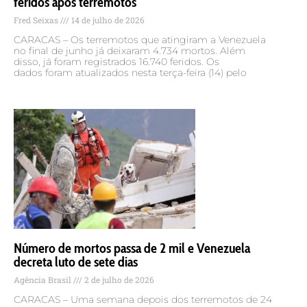
feridos após terremotos
Fred Seixas
14 de julho de 2026
CARACAS – Os terremotos que atingiram a Venezuela
no final de junho já deixaram 4.734 mortos. Além
disso, já foram registrados 16.740 feridos. Os
dados foram atualizados nesta terça-feira (14) pelo
Número de mortos passa de 2 mil e Venezuela
decreta luto de sete dias
Agência Brasil
2 de julho de 2026
CARACAS – Uma semana depois dos terremotos de 24