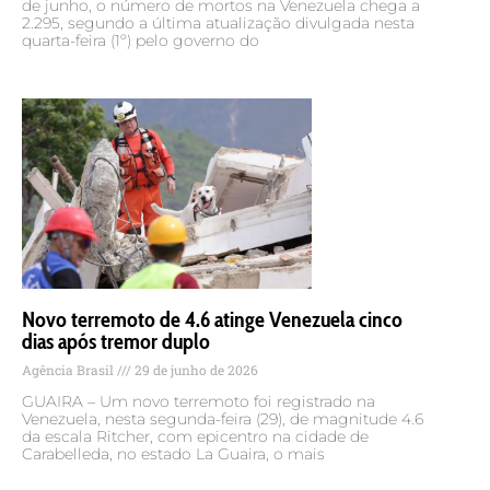
de junho, o número de mortos na Venezuela chega a
2.295, segundo a última atualização divulgada nesta
quarta-feira (1º) pelo governo do
Novo terremoto de 4.6 atinge Venezuela cinco
dias após tremor duplo
Agência Brasil
29 de junho de 2026
GUAIRA – Um novo terremoto foi registrado na
Venezuela, nesta segunda-feira (29), de magnitude 4.6
da escala Ritcher, com epicentro na cidade de
Carabelleda, no estado La Guaira, o mais