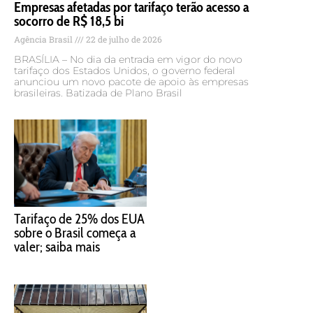
Empresas afetadas por tarifaço terão acesso a
socorro de R$ 18,5 bi
Agência Brasil
22 de julho de 2026
BRASÍLIA – No dia da entrada em vigor do novo
tarifaço dos Estados Unidos, o governo federal
anunciou um novo pacote de apoio às empresas
brasileiras. Batizada de Plano Brasil
Tarifaço de 25% dos EUA
sobre o Brasil começa a
valer; saiba mais