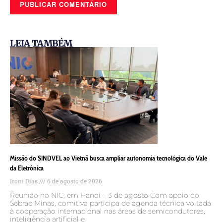
LEIA TAMBÉM
Missão do SINDVEL ao Vietnã busca ampliar autonomia tecnológica do Vale
da Eletrônica
Ironi Dias
6 de agosto de 2026
Reunião no NIC, em Hanoi – 3 de agosto Com apoio do
Sebrae Minas, comitiva participa de agenda técnica voltada
à cooperação internacional nas áreas de semicondutores,
inteligência artificial e