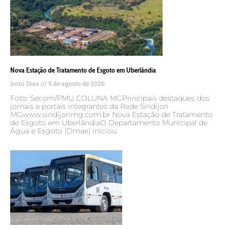
Nova Estação de Tratamento de Esgoto em Uberlândia
Ironi Dias
5 de agosto de 2026
Foto: Secom/PMU COLUNA MGPrincipais destaques dos
jornais e portais integrantes da Rede Sindijori
MGwww.sindijorimg.com.br Nova Estação de Tratamento
de Esgoto em UberlândiaO Departamento Municipal de
Água e Esgoto (Dmae) iniciou