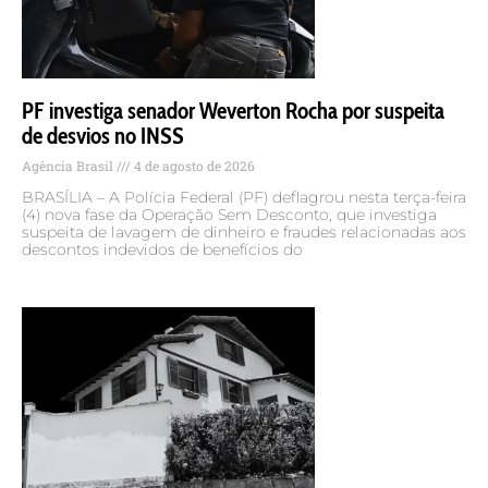
PF investiga senador Weverton Rocha por suspeita
de desvios no INSS
Agência Brasil
4 de agosto de 2026
BRASÍLIA – A Polícia Federal (PF) deflagrou nesta terça-feira
(4) nova fase da Operação Sem Desconto, que investiga
suspeita de lavagem de dinheiro e fraudes relacionadas aos
descontos indevidos de benefícios do