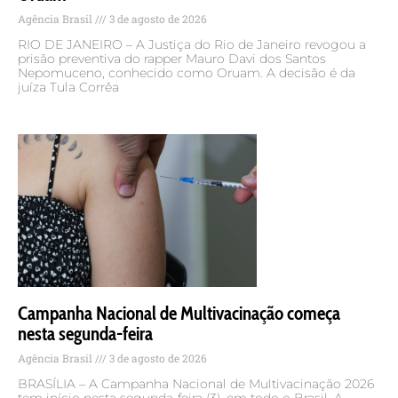
Agência Brasil
3 de agosto de 2026
RIO DE JANEIRO – A Justiça do Rio de Janeiro revogou a
prisão preventiva do rapper Mauro Davi dos Santos
Nepomuceno, conhecido como Oruam. A decisão é da
juíza Tula Corrêa
Campanha Nacional de Multivacinação começa
nesta segunda-feira
Agência Brasil
3 de agosto de 2026
BRASÍLIA – A Campanha Nacional de Multivacinação 2026
tem início nesta segunda-feira (3), em todo o Brasil. A