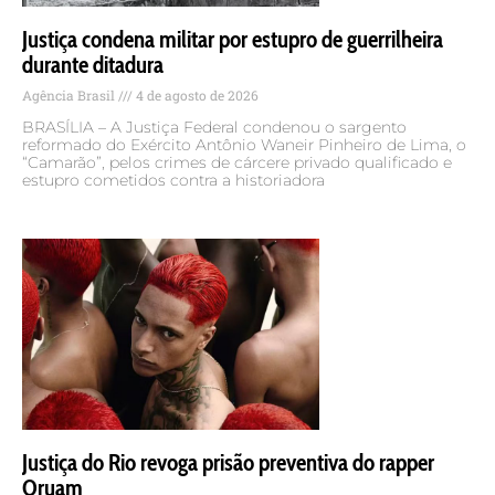
Justiça condena militar por estupro de guerrilheira
durante ditadura
Agência Brasil
4 de agosto de 2026
BRASÍLIA – A Justiça Federal condenou o sargento
reformado do Exército Antônio Waneir Pinheiro de Lima, o
“Camarão”, pelos crimes de cárcere privado qualificado e
estupro cometidos contra a historiadora
Justiça do Rio revoga prisão preventiva do rapper
Oruam