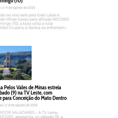
omingo (10)
o
9 de agosto de 2025
ão ao vivo será para todo Leste e
 de Minas Gerais pela afiliada RECORD
ingo (10), a bola volta a rolar
eirão! Cruzeiro e Santos se enfrentam,
 Pelos Vales de Minas estreia
bado (9) na TV Leste, com
e para Conceição do Mato Dentro
tas
8 de agosto de 2025
DOR VALADARES – A TV Leste,
RECORD, apresenta, no sábado (9), a