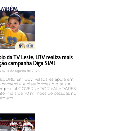
TAMBÉM
o da TV Leste, LBV realiza mais
ção campanha Diga SIM!
o
11 de agosto de 2025
 RECORD em Gov. Valadares apoia em
 comercial e plataformas digitais a
ergencial GOVERNADOR VALADARES –
te, mais de 70 milhões de pessoas no
ivem em