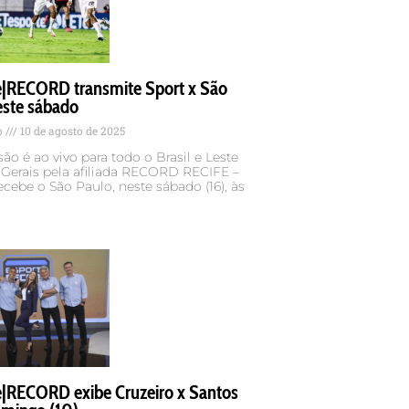
e|RECORD transmite Sport x São
este sábado
o
10 de agosto de 2025
ão é ao vivo para todo o Brasil e Leste
 Gerais pela afiliada RECORD RECIFE –
ecebe o São Paulo, neste sábado (16), às
e|RECORD exibe Cruzeiro x Santos