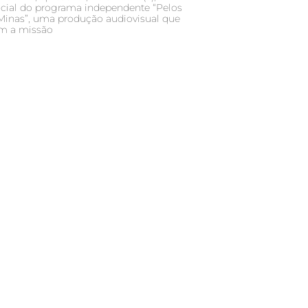
ficial do programa independente “Pelos
 Minas”, uma produção audiovisual que
m a missão