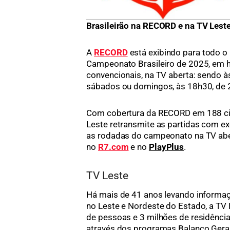
Brasileirão na RECORD e na TV Lest
A
RECORD
está exibindo para todo o 
Campeonato Brasileiro de 2025, em ho
convencionais, na TV aberta: sendo às
sábados ou domingos, às 18h30, de 
Com cobertura da RECORD em 188 cid
Leste retransmite as partidas com ex
as rodadas do campeonato na TV abe
no
R7.com
e no
PlayPlus
.
TV Leste
Há mais de 41 anos levando informaçã
no Leste e Nordeste do Estado, a TV L
de pessoas e 3 milhões de residênci
através dos programas Balanço Gera