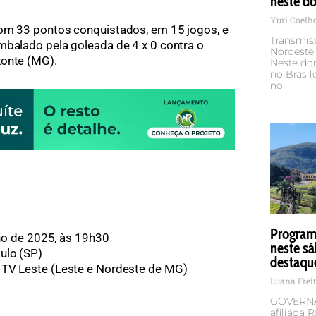
neste d
Yuri Coelh
com 33 pontos conquistados, em 15 jogos, e
Transmiss
mbalado pela goleada de 4 x 0 contra o
Nordeste
zonte (MG).
Neste dom
no Brasil
no
Programa
lho de 2025, às 19h30
neste sá
ulo (SP)
destaqu
 TV Leste (Leste e Nordeste de MG)
Luana Frei
GOVERNA
afiliada 