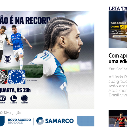
LEIA 
Com apoi
uma edi
Yuri Coelh
Afiliada
sua grade
ação em
Atualmen
Brasil v
O: Divulgação