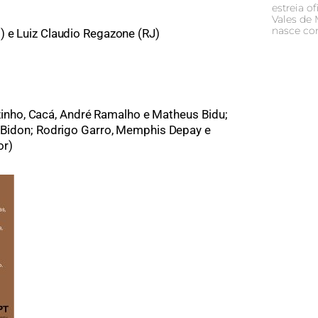
estreia o
Vales de
nasce co
) e Luiz Claudio Regazone (RJ)
inho, Cacá, André Ramalho e Matheus Bidu;
o Bidon; Rodrigo Garro, Memphis Depay e
or)