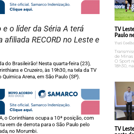
e o líder da Séria A terá
TV Lest
Paulo n
a afiliada RECORD no Leste e
Yuri Coelh
Transmiss
de Minas
O Sport r
a do Brasileirão! Nesta quarta-feira (23),
18h30, na
thians e Cruzeiro, às 19h30, na tela da TV
o Química Arena, em São Paulo (SP).
A, o Corinthians ocupa a 10ª posição, com
ta vem de derrota para o São Paulo pelo
TV Lest
dada, no Morumbi.