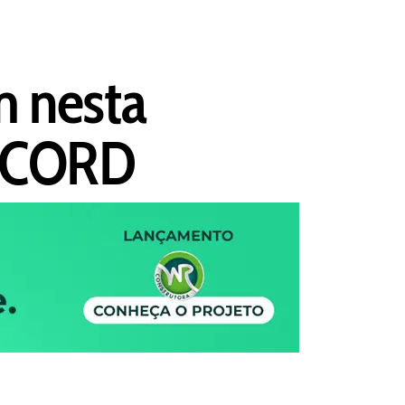
m nesta
 RECORD