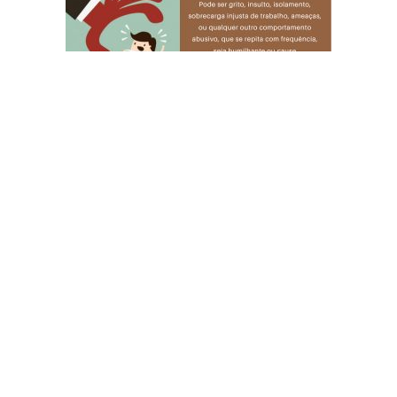
© 2023 Diário do Rio Doce
As notícias do Vale do Rio Doce.
Todos os direitos reservados.
Por DRD