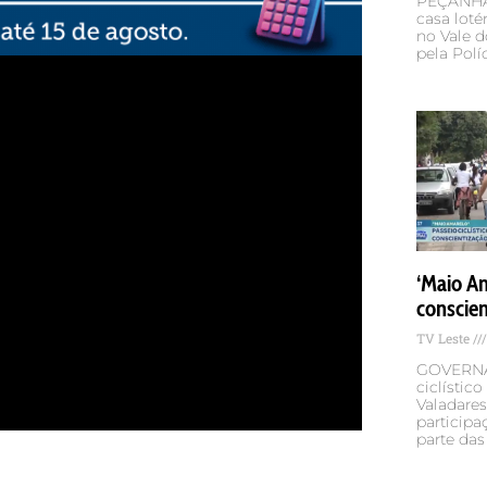
PEÇANHA 
casa loté
no Vale d
pela Polí
‘Maio Am
conscien
TV Leste
GOVERNA
ciclísti
Valadare
participa
parte das