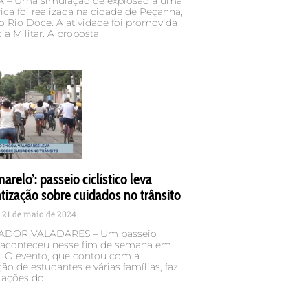
– Uma simulação de explosão a uma
rica foi realizada na cidade de Peçanha,
o Rio Doce. A atividade foi promovida
cia Militar. A proposta
arelo’: passeio ciclístico leva
tização sobre cuidados no trânsito
21 de maio de 2024
DOR VALADARES – Um passeio
co aconteceu nesse fim de semana em
s. O evento, que contou com a
ção de estudantes e várias famílias, faz
 ações do