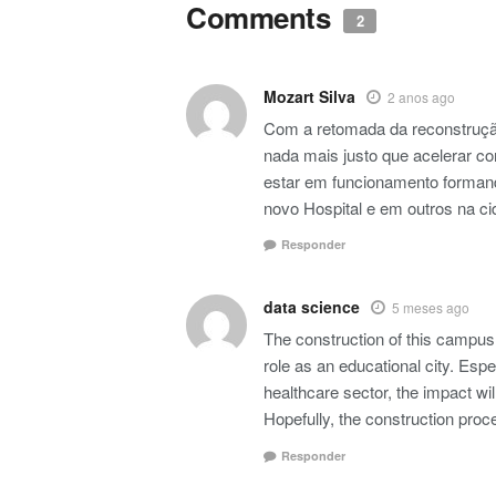
Comments
2
Mozart Silva
2 anos ago
Com a retomada da reconstruçã
nada mais justo que acelerar c
estar em funcionamento formand
novo Hospital e em outros na ci
Responder
data science
5 meses ago
The construction of this campus 
role as an educational city. Espe
healthcare sector, the impact wil
Hopefully, the construction proc
Responder