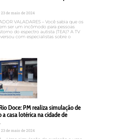
23 de maio de 2024
DOR VALADARES – Você sabia que os
em ser um incômodo para pessoas
torno do espectro autista (TEA)? A TV
versou com especialistas sobre o
Rio Doce: PM realiza simulação de
 a casa lotérica na cidade de
a
23 de maio de 2024