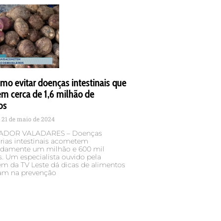
mo evitar doenças intestinais que
m cerca de 1,6 milhão de
os
21 de maio de 2024
DOR VALADARES – Doenças
rias intestinais acometem
damente um milhão e 600 mil
os. Um especialista ouvido pela
em da TV Leste dá dicas de alimentos
am na prevenção