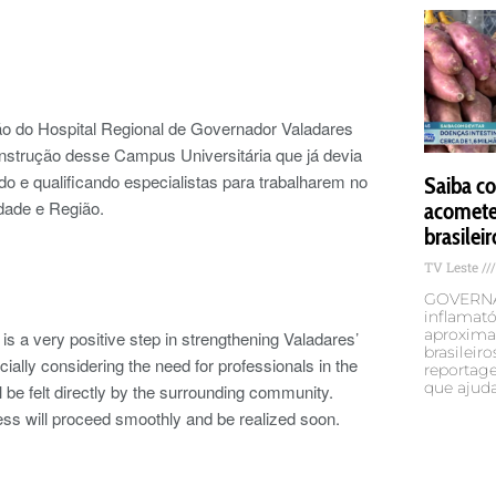
o do Hospital Regional de Governador Valadares
onstrução desse Campus Universitária que já devia
o e qualificando especialistas para trabalharem no
Saiba co
dade e Região.
acomete
brasileir
TV Leste
GOVERNA
inflamató
aproxima
is a very positive step in strengthening Valadares’
brasileir
cially considering the need for professionals in the
reportag
que ajud
l be felt directly by the surrounding community.
ess will proceed smoothly and be realized soon.