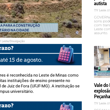
autista
TV Leste
GOVERNA
sons pod
com trans
Leste con
assunto.
V Leste/Divulgação
res é reconhecida no Leste de Minas como
itas instituições de ensino presente no
Vale do 
 de Juiz de Fora (UFJF-MG). A instituição se
explosão
pus universitário.
Peçanh
TV Leste