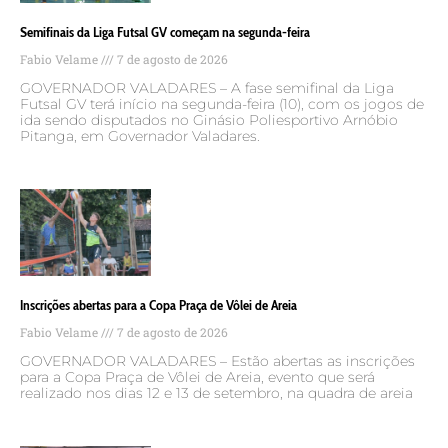
Semifinais da Liga Futsal GV começam na segunda-feira
Fabio Velame
7 de agosto de 2026
GOVERNADOR VALADARES – A fase semifinal da Liga
Futsal GV terá início na segunda-feira (10), com os jogos de
ida sendo disputados no Ginásio Poliesportivo Arnóbio
Pitanga, em Governador Valadares.
Inscrições abertas para a Copa Praça de Vôlei de Areia
Fabio Velame
7 de agosto de 2026
GOVERNADOR VALADARES – Estão abertas as inscrições
para a Copa Praça de Vôlei de Areia, evento que será
realizado nos dias 12 e 13 de setembro, na quadra de areia