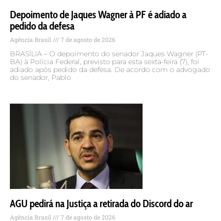
Depoimento de Jaques Wagner à PF é adiado a
pedido da defesa
Agência Brasil
7 de agosto de 2026
BRASÍLIA – O depoimento do senador Jaques Wagner (PT-
BA) à Polícia Federal, previsto para esta sexta-feira (7), foi
adiado após pedido da defesa. De acordo com o advogado
do senador, Pablo
AGU pedirá na Justiça a retirada do Discord do ar
Agência Brasil
7 de agosto de 2026