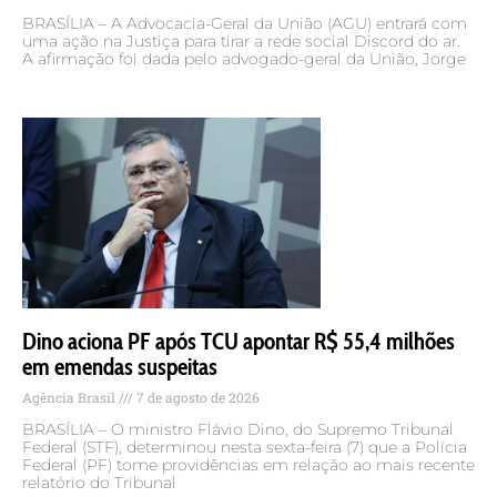
BRASÍLIA – A Advocacia-Geral da União (AGU) entrará com
uma ação na Justiça para tirar a rede social Discord do ar.
A afirmação foi dada pelo advogado-geral da União, Jorge
Dino aciona PF após TCU apontar R$ 55,4 milhões
em emendas suspeitas
Agência Brasil
7 de agosto de 2026
BRASÍLIA – O ministro Flávio Dino, do Supremo Tribunal
Federal (STF), determinou nesta sexta-feira (7) que a Polícia
Federal (PF) tome providências em relação ao mais recente
relatório do Tribunal