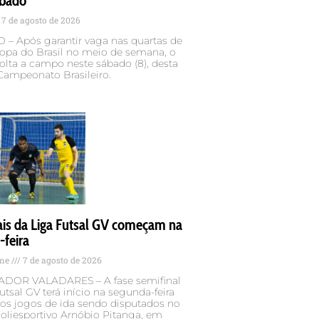
ábado
7 de agosto de 2026
– Após garantir vaga nas quartas de
Copa do Brasil no meio de semana, o
volta a campo neste sábado (8), desta
Campeonato Brasileiro.
ais da Liga Futsal GV começam na
-feira
ame
7 de agosto de 2026
DOR VALADARES – A fase semifinal
utsal GV terá início na segunda-feira
 os jogos de ida sendo disputados no
oliesportivo Arnóbio Pitanga, em