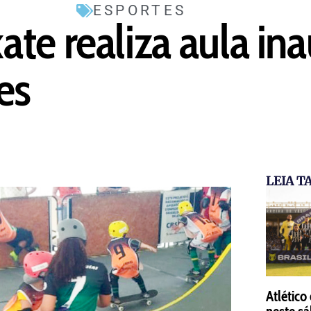
ESPORTES
te realiza aula ina
es
LEIA 
Atlético