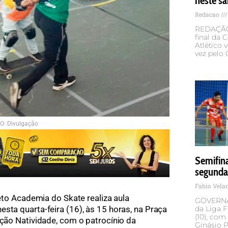
neste s
Redacao
REDAÇÃO 
final da 
Atlético 
vez pelo 
O: Divulgação
Semifin
segunda
Fabio Vel
eto Academia do Skate realiza aula
GOVERNA
sta quarta-feira (16), às 15 horas, na Praça
da Liga F
(10), com
ação Natividade, com o patrocínio da
Ginásio P