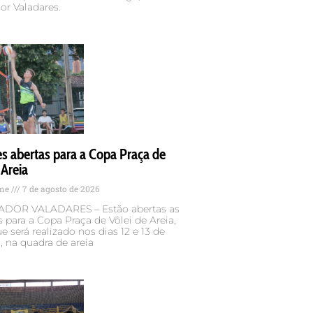
or Valadares.
es abertas para a Copa Praça de
 Areia
ame
7 de agosto de 2026
DOR VALADARES – Estão abertas as
s para a Copa Praça de Vôlei de Areia,
e será realizado nos dias 12 e 13 de
 na quadra de areia