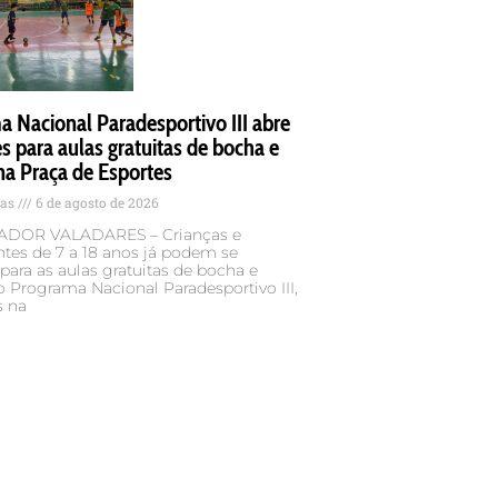
 Nacional Paradesportivo III abre
es para aulas gratuitas de bocha e
na Praça de Esportes
tas
6 de agosto de 2026
DOR VALADARES – Crianças e
tes de 7 a 18 anos já podem se
 para as aulas gratuitas de bocha e
o Programa Nacional Paradesportivo III,
s na