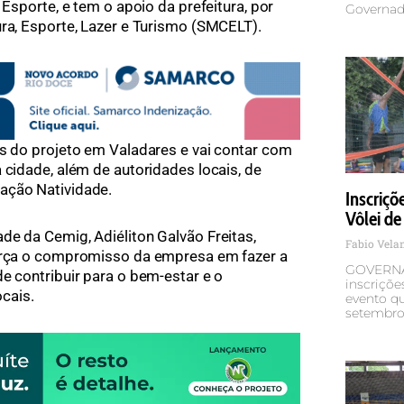
 Esporte, e tem o apoio da prefeitura, por
Governad
ura, Esporte, Lazer e Turismo (SMCELT).
es do projeto em Valadares e vai contar com
 cidade, além de autoridades locais, de
ação Natividade.
Inscriçõ
Vôlei de
de da Cemig, Adiéliton Galvão Freitas,
Fabio Vel
força o compromisso da empresa em fazer a
GOVERNA
e contribuir para o bem-estar e o
inscriçõe
cais.
evento qu
setembro,