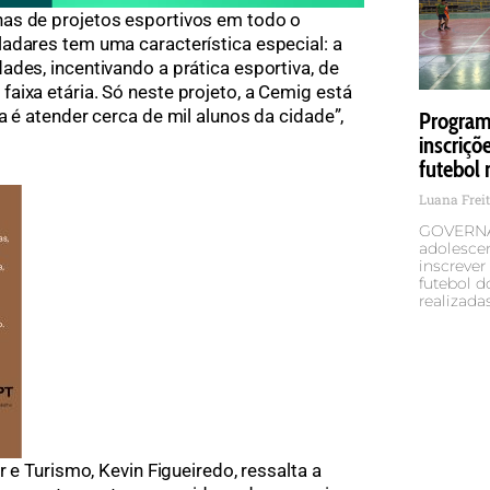
as de projetos esportivos em todo o
adares tem uma característica especial: a
des, incentivando a prática esportiva, de
aixa etária. Só neste projeto, a Cemig está
a é atender cerca de mil alunos da cidade”,
Programa
inscriçõ
futebol 
Luana Frei
GOVERNA
adolescen
inscrever
futebol d
realizada
r e Turismo, Kevin Figueiredo, ressalta a