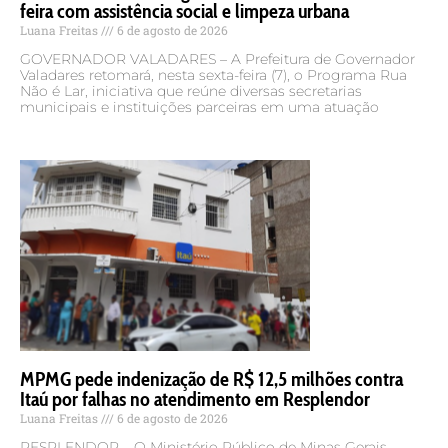
feira com assistência social e limpeza urbana
Luana Freitas
6 de agosto de 2026
GOVERNADOR VALADARES – A Prefeitura de Governador
Valadares retomará, nesta sexta-feira (7), o Programa Rua
Não é Lar, iniciativa que reúne diversas secretarias
municipais e instituições parceiras em uma atuação
MPMG pede indenização de R$ 12,5 milhões contra
Itaú por falhas no atendimento em Resplendor
Luana Freitas
6 de agosto de 2026
RESPLENDOR – O Ministério Público de Minas Gerais