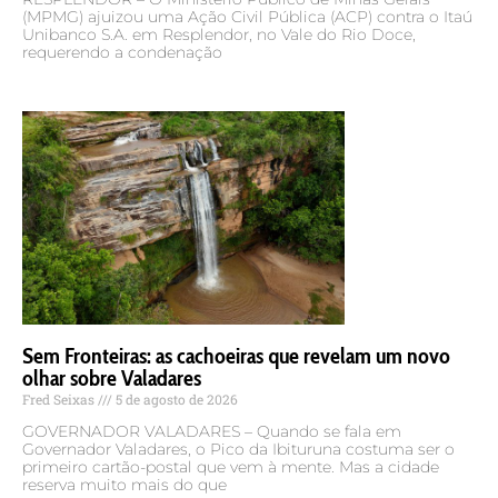
(MPMG) ajuizou uma Ação Civil Pública (ACP) contra o Itaú
Unibanco S.A. em Resplendor, no Vale do Rio Doce,
requerendo a condenação
Sem Fronteiras: as cachoeiras que revelam um novo
olhar sobre Valadares
Fred Seixas
5 de agosto de 2026
GOVERNADOR VALADARES – Quando se fala em
Governador Valadares, o Pico da Ibituruna costuma ser o
primeiro cartão-postal que vem à mente. Mas a cidade
reserva muito mais do que