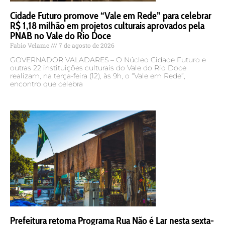
Cidade Futuro promove “Vale em Rede” para celebrar
R$ 1,18 milhão em projetos culturais aprovados pela
PNAB no Vale do Rio Doce
Fabio Velame
7 de agosto de 2026
GOVERNADOR VALADARES – O Núcleo Cidade Futuro e
outras 22 instituições culturais do Vale do Rio Doce
realizam, na terça-feira (12), às 9h, o “Vale em Rede”,
encontro que celebra
Prefeitura retoma Programa Rua Não é Lar nesta sexta-