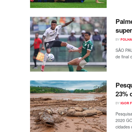
Palme
super
BY
FOLHA
SÃO PAU
de final
Pesqu
23% 
BY
IGOR 
Pesquisa
2020 GO
cidades q