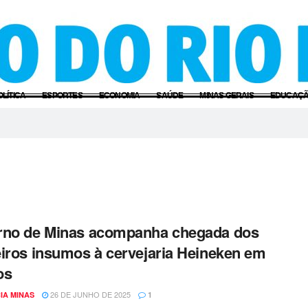
OLÍTICA
ESPORTES
ECONOMIA
SAÚDE
MINAS GERAIS
EDUCAÇ
rno de Minas acompanha chegada dos
iros insumos à cervejaria Heineken em
os
26 DE JUNHO DE 2025
IA MINAS
1