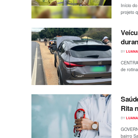
Início d
projeto 
Veícu
duran
BY
LUANA
CENTRAL 
de rotina
Saúde
Rita 
BY
LUANA
GOVERNA
bairro S