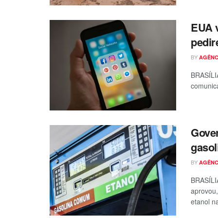
EUA v
pedir
BY
AGÊNC
BRASÍLIA
comunica
Gover
gasol
BY
AGÊNC
BRASÍLIA
aprovou,
etanol na