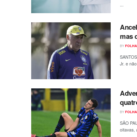
...
Ancel
mas d
BY
FOLHA
SANTOS, 
Jr. e nã
Adver
quatr
BY
FOLHA
SÃO PAU
oitavas, 