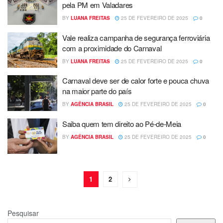
pela PM em Valadares
BY
LUANA FREITAS
25 DE FEVEREIRO DE 2025
0
Vale realiza campanha de segurança ferroviária
com a proximidade do Carnaval
BY
LUANA FREITAS
25 DE FEVEREIRO DE 2025
0
Carnaval deve ser de calor forte e pouca chuva
na maior parte do país
BY
AGÊNCIA BRASIL
25 DE FEVEREIRO DE 2025
0
Saiba quem tem direito ao Pé-de-Meia
BY
AGÊNCIA BRASIL
25 DE FEVEREIRO DE 2025
0
1
2
Pesquisar