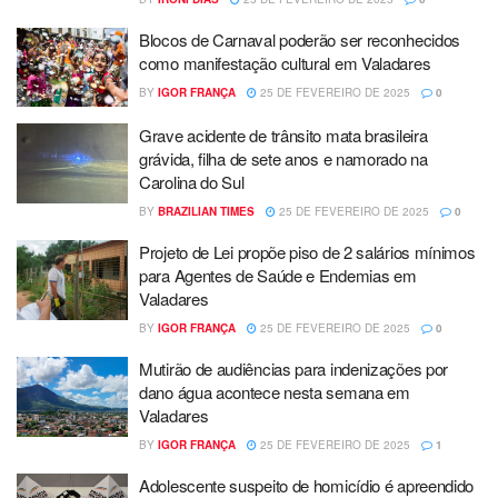
Blocos de Carnaval poderão ser reconhecidos
como manifestação cultural em Valadares
BY
IGOR FRANÇA
25 DE FEVEREIRO DE 2025
0
Grave acidente de trânsito mata brasileira
grávida, filha de sete anos e namorado na
Carolina do Sul
BY
BRAZILIAN TIMES
25 DE FEVEREIRO DE 2025
0
Projeto de Lei propõe piso de 2 salários mínimos
para Agentes de Saúde e Endemias em
Valadares
BY
IGOR FRANÇA
25 DE FEVEREIRO DE 2025
0
Mutirão de audiências para indenizações por
dano água acontece nesta semana em
Valadares
BY
IGOR FRANÇA
25 DE FEVEREIRO DE 2025
1
Adolescente suspeito de homicídio é apreendido