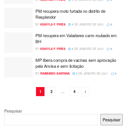
PM recupera moto furtada no distrito de
Resplendor
BY
KISSYLA F. PIRES
8 DE JANEIRO DE 2021
0
PM recupera em Valadares carro roubado em
BH
BY
KISSYLA F. PIRES
8 DE JANEIRO DE 2021
0
MP libera compra de vacinas sem aprovação
pela Anvisa e sem licitação
BY
RAIMUNDO SANTANA
8 DE JANEIRO DE 2021
0
1
2
…
4
Pesquisar
Pesquisar