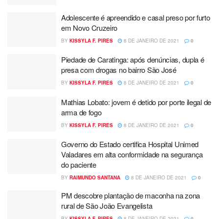
Adolescente é apreendido e casal preso por furto
em Novo Cruzeiro
BY
KISSYLA F. PIRES
8 DE JANEIRO DE 2021
0
Piedade de Caratinga: após denúncias, dupla é
presa com drogas no bairro São José
BY
KISSYLA F. PIRES
8 DE JANEIRO DE 2021
0
Mathias Lobato: jovem é detido por porte ilegal de
arma de fogo
BY
KISSYLA F. PIRES
8 DE JANEIRO DE 2021
0
Governo do Estado certifica Hospital Unimed
Valadares em alta conformidade na segurança
do paciente
BY
RAIMUNDO SANTANA
8 DE JANEIRO DE 2021
0
PM descobre plantação de maconha na zona
rural de São João Evangelista
BY
KISSYLA F. PIRES
8 DE JANEIRO DE 2021
0