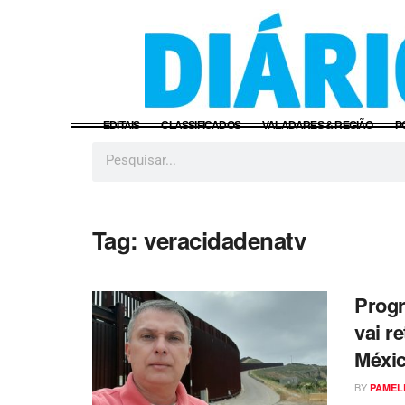
EDITAIS
CLASSIFICADOS
VALADARES & REGIÃO
P
Tag:
veracidadenatv
Progr
vai r
Méxic
BY
PAMEL