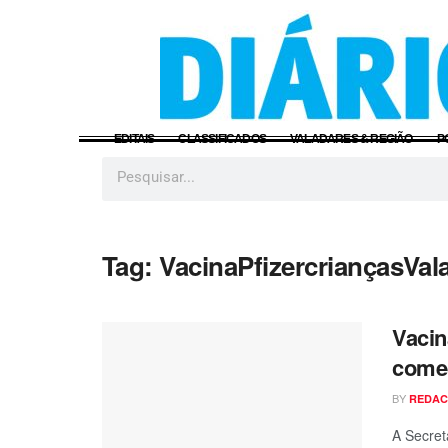
EDITAIS
CLASSIFICADOS
VALADARES & REGIÃO
P
Tag:
VacinaPfizercriançasVal
Vacin
começ
BY
REDA
A Secret