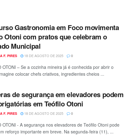
urso Gastronomia em Foco movimenta
lo Otoni com pratos que celebram o
do Municipal
18 DE AGOSTO DE 2025
A F. PIRES
0
OTONI – Se a cozinha mineira já é conhecida por abrir o
imagine colocar chefs criativos, ingredientes cheios ...
ras de segurança em elevadores podem
brigatórias em Teófilo Otoni
18 DE AGOSTO DE 2025
A F. PIRES
0
OTONI - A segurança nos elevadores de Teófilo Otoni pode
m reforço importante em breve. Na segunda-feira (11), ...