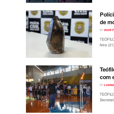
Políc
de m
BY
IGOR 
TEÓFILO 
feira (2
Teófi
com e
BY
LUANA
TEÓFILO 
Secretari