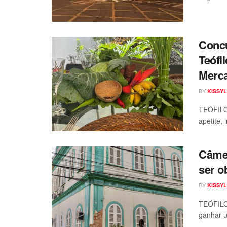
Conc
Teófi
Merca
BY
KISSYL
TEÓFILO 
apetite, 
Câme
ser o
BY
KISSYL
TEÓFILO 
ganhar u