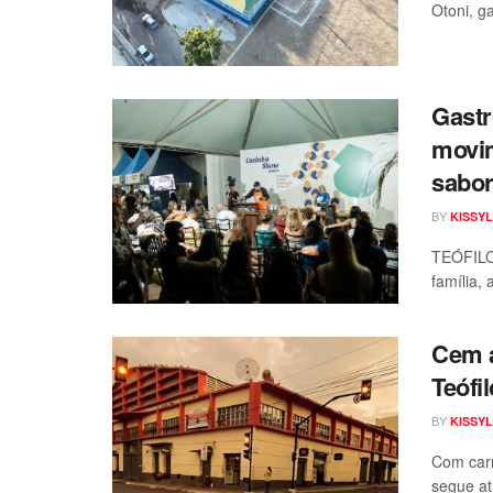
Otoni, g
Gastr
movim
sabo
BY
KISSYL
TEÓFILO
família,
Cem a
Teófi
BY
KISSYL
Com carn
segue at