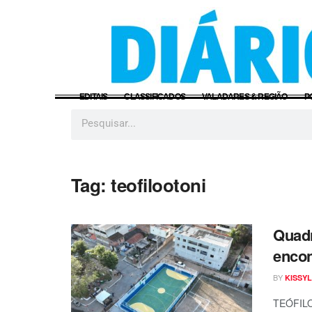
EDITAIS
CLASSIFICADOS
VALADARES & REGIÃO
P
Tag:
teofilootoni
Quadr
encon
BY
KISSYL
TEÓFILO 