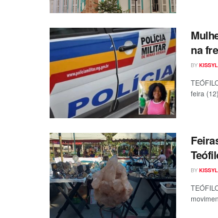
Mulhe
na fr
BY
KISSYL
TEÓFILO 
feira (1
Feira
Teófi
BY
KISSYL
TEÓFILO 
moviment