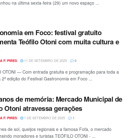
anhou na última sexta-feira (29) um novo espaço ...
onomia em Foco: festival gratuito
enta Teófilo Otoni com muita cultura e
r
11 DE SETEMBRO DE 2025
A F. PIRES
0
 OTONI — Com entrada gratuita e programação para toda a
 a 2ª edição do Festival Gastronomia em Foco ...
nos de memória: Mercado Municipal de
lo Otoni atravessa gerações
1 DE SETEMBRO DE 2025
A F. PIRES
1
es de sol, queijos regionais e a famosa Fofa, o mercado
raindo moradores e turistas TEÓFILO OTONI - ...