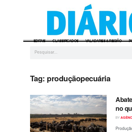
EDITAIS
CLASSIFICADOS
VALADARES & REGIÃO
P
Tag:
produçãopecuária
Abate
no qu
BY
AGÊNC
Produção