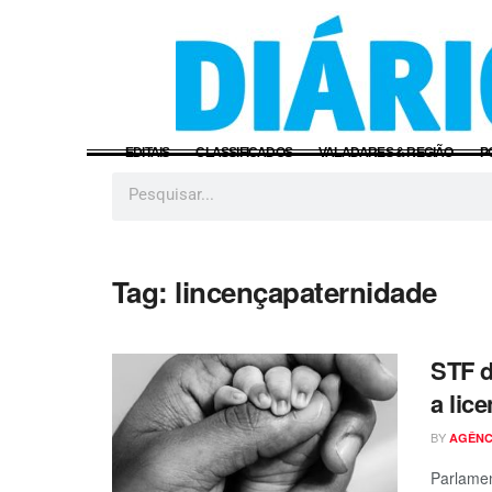
EDITAIS
CLASSIFICADOS
VALADARES & REGIÃO
P
Tag:
lincençapaternidade
STF d
a lic
BY
AGÊNC
Parlamen