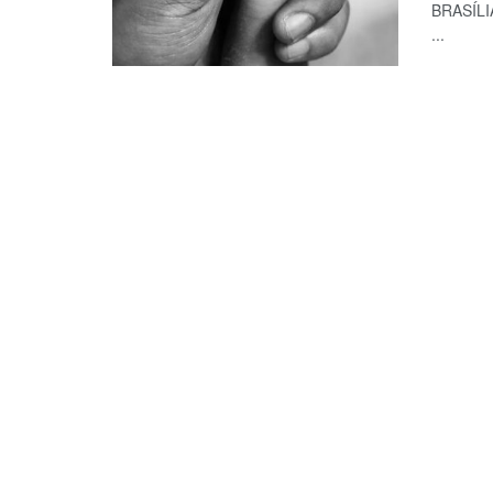
BRASÍLIA
...