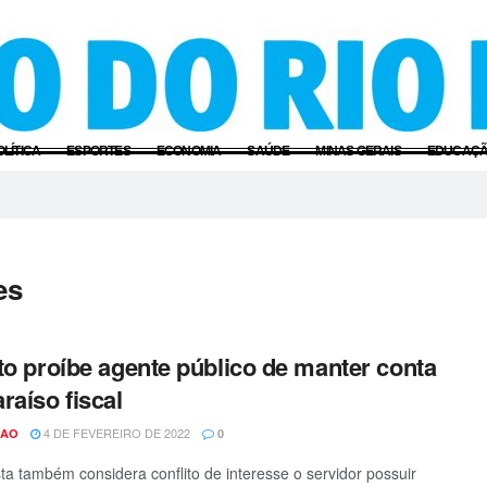
OLÍTICA
ESPORTES
ECONOMIA
SAÚDE
MINAS GERAIS
EDUCAÇ
es
to proíbe agente público de manter conta
raíso fiscal
4 DE FEVEREIRO DE 2022
CAO
0
ta também considera conflito de interesse o servidor possuir