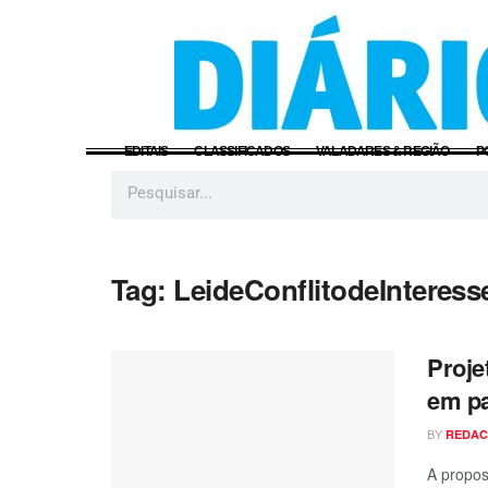
EDITAIS
CLASSIFICADOS
VALADARES & REGIÃO
P
Tag:
LeideConflitodeInteress
Proje
em pa
BY
REDA
A propos