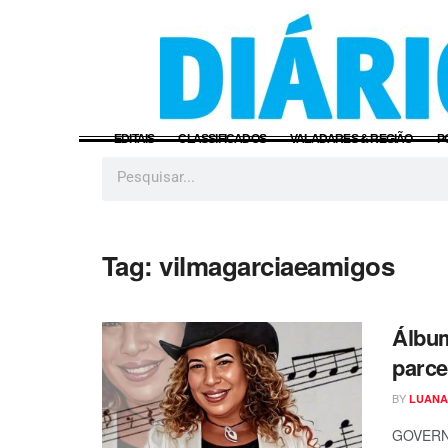
EDITAIS
CLASSIFICADOS
VALADARES & REGIÃO
P
Tag:
vilmagarciaeamigos
Álbum
parce
BY
LUANA
GOVERNA