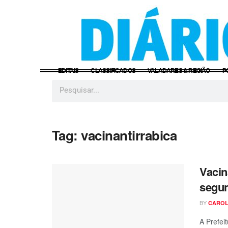
EDITAIS
CLASSIFICADOS
VALADARES & REGIÃO
P
Tag:
vacinantirrabica
Vacin
segun
BY
CAROL
A Prefei