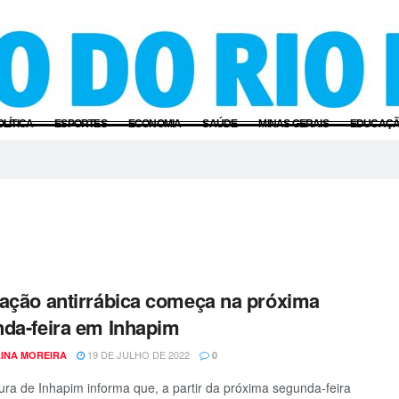
OLÍTICA
ESPORTES
ECONOMIA
SAÚDE
MINAS GERAIS
EDUCAÇ
ação antirrábica começa na próxima
da-feira em Inhapim
19 DE JULHO DE 2022
INA MOREIRA
0
tura de Inhapim informa que, a partir da próxima segunda-feira