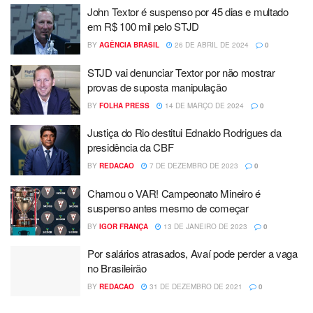
John Textor é suspenso por 45 dias e multado
em R$ 100 mil pelo STJD
BY
AGÊNCIA BRASIL
26 DE ABRIL DE 2024
0
STJD vai denunciar Textor por não mostrar
provas de suposta manipulação
BY
FOLHA PRESS
14 DE MARÇO DE 2024
0
Justiça do Rio destitui Ednaldo Rodrigues da
presidência da CBF
BY
REDACAO
7 DE DEZEMBRO DE 2023
0
Chamou o VAR! Campeonato Mineiro é
suspenso antes mesmo de começar
BY
IGOR FRANÇA
13 DE JANEIRO DE 2023
0
Por salários atrasados, Avaí pode perder a vaga
no Brasileirão
BY
REDACAO
31 DE DEZEMBRO DE 2021
0